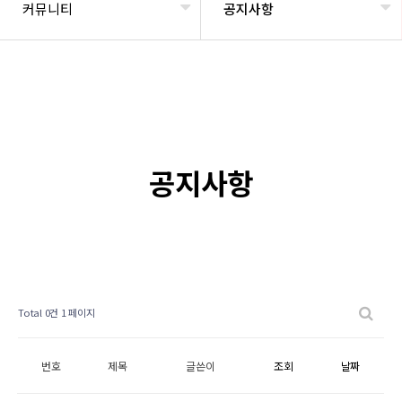
커뮤니티
공지사항
공지사항
Total 0건
1 페이지
번호
제목
글쓴이
조회
날짜