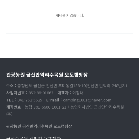
게시물이 없습니다.
관광농원 금산만악리수목원 오토캠핑장
주소 :
충청남도 금산군 진산면 초미동길138-10(진산면 만악리 248번지)
사업자번호 :
852-88-01863
대표자 :
이창래
TEL :
041-752-5525
E-mail :
camping1001@naver.com
계좌번호 :
농협 301-6600-1001-21 / 농업회사법인 금산만악리수목원
(주)
관광농원 금산만악리수목원 오토캠핑장
금산수목원 캠핑장 대표전화