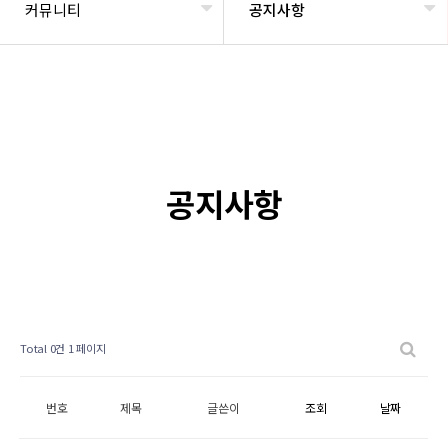
커뮤니티
공지사항
공지사항
Total 0건
1 페이지
번호
제목
글쓴이
조회
날짜