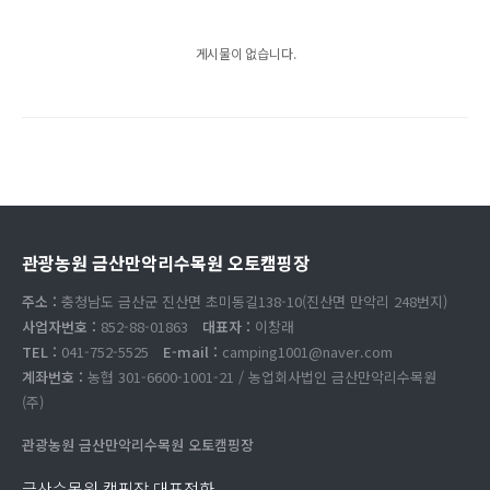
게시물이 없습니다.
관광농원 금산만악리수목원 오토캠핑장
주소 :
충청남도 금산군 진산면 초미동길138-10(진산면 만악리 248번지)
사업자번호 :
852-88-01863
대표자 :
이창래
TEL :
041-752-5525
E-mail :
camping1001@naver.com
계좌번호 :
농협 301-6600-1001-21 / 농업회사법인 금산만악리수목원
(주)
관광농원 금산만악리수목원 오토캠핑장
금산수목원 캠핑장 대표전화