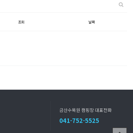
조회
날짜
금산수목원 캠핑장 대표전화
041-752-5525