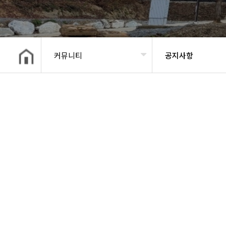
커뮤니티
공지사항