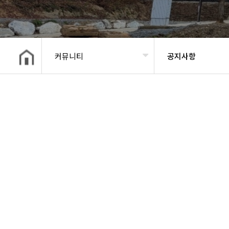
커뮤니티
공지사항