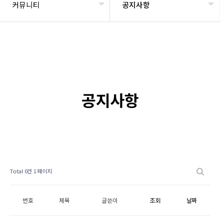
커뮤니티
공지사항
공지사항
Total 0건
1 페이지
번호
제목
글쓴이
조회
날짜