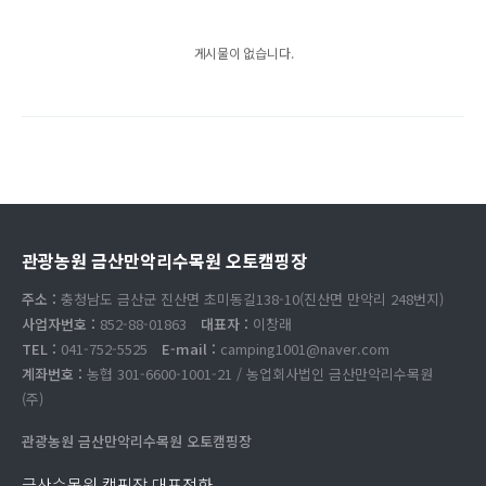
게시물이 없습니다.
관광농원 금산만악리수목원 오토캠핑장
주소 :
충청남도 금산군 진산면 초미동길138-10(진산면 만악리 248번지)
사업자번호 :
852-88-01863
대표자 :
이창래
TEL :
041-752-5525
E-mail :
camping1001@naver.com
계좌번호 :
농협 301-6600-1001-21 / 농업회사법인 금산만악리수목원
(주)
관광농원 금산만악리수목원 오토캠핑장
금산수목원 캠핑장 대표전화