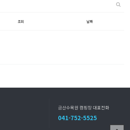
조회
날짜
금산수목원 캠핑장 대표전화
041-752-5525