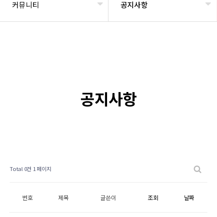
커뮤니티
공지사항
공지사항
Total 0건
1 페이지
번호
제목
글쓴이
조회
날짜