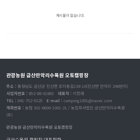
게시물이 없습니다.
관광농원 금산만악리수목원 오토캠핑장
주소 :
충청남도 금산군 진산면 초미동길138-10(진산면 만악리 248번지)
사업자번호 :
852-88-01863
대표자 :
이창래
TEL :
041-752-5525
E-mail :
camping1001@naver.com
계좌번호 :
농협 301-6600-1001-21 / 농업회사법인 금산만악리수목원
(주)
관광농원 금산만악리수목원 오토캠핑장
금산수목원 캠핑장 대표전화