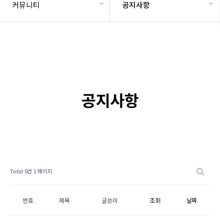
커뮤니티
공지사항
공지사항
Total 0건
1 페이지
번호
제목
글쓴이
조회
날짜