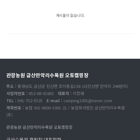
게시물이 없습니다.
관광농원 금산만악리수목원 오토캠핑장
주소 :
충청남도 금산군 진산면 초미동길138-10(진산면 만악리 248번지)
사업자번호 :
852-88-01863
대표자 :
이창래
TEL :
041-752-5525
E-mail :
camping1001@naver.com
계좌번호 :
농협 301-6600-1001-21 / 농업회사법인 금산만악리수목원
(주)
관광농원 금산만악리수목원 오토캠핑장
금산수목원 캠핑장 대표전화