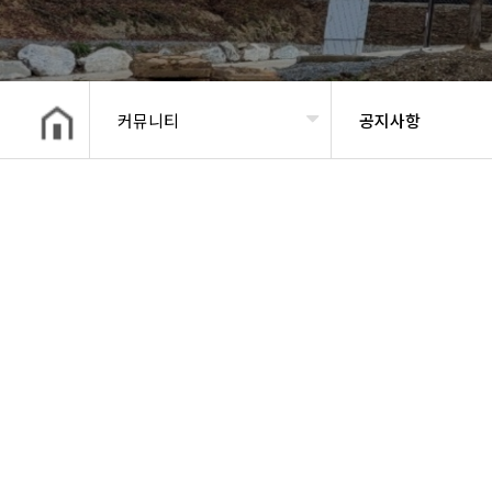
커뮤니티
공지사항