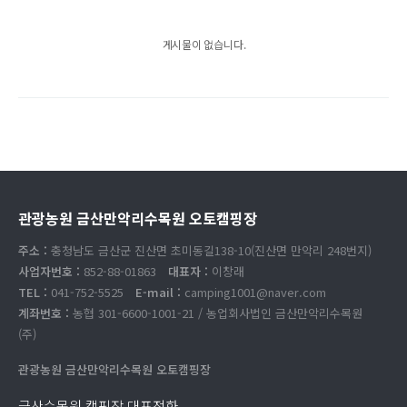
게시물이 없습니다.
관광농원 금산만악리수목원 오토캠핑장
주소 :
충청남도 금산군 진산면 초미동길138-10(진산면 만악리 248번지)
사업자번호 :
852-88-01863
대표자 :
이창래
TEL :
041-752-5525
E-mail :
camping1001@naver.com
계좌번호 :
농협 301-6600-1001-21 / 농업회사법인 금산만악리수목원
(주)
관광농원 금산만악리수목원 오토캠핑장
금산수목원 캠핑장 대표전화