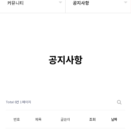
커뮤니티
공지사항
공지사항
Total 0건
1 페이지
번호
제목
글쓴이
조회
날짜