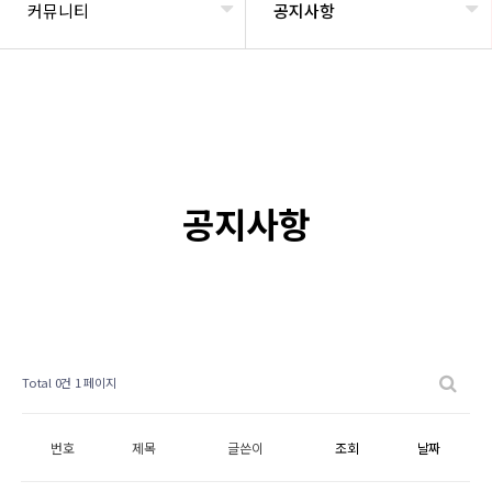
커뮤니티
공지사항
공지사항
Total 0건
1 페이지
번호
제목
글쓴이
조회
날짜