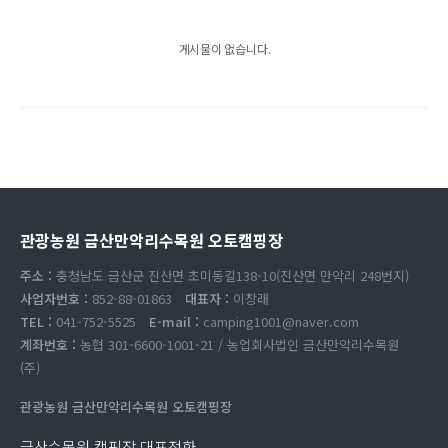
게시물이 없습니다.
관광농원 금산만악리수목원 오토캠핑장
주소 :
충청남도 금산군 진산면 초미동길138-10(진산면 만악리 248번지)
사업자번호 :
852-88-01863
대표자 :
이창래
TEL :
041-752-5525
E-mail :
camping1001@naver.com
계좌번호 :
농협 301-6600-1001-21 / 농업회사법인 금산만악리수목원
(주)
관광농원 금산만악리수목원 오토캠핑장
금산수목원 캠핑장 대표전화