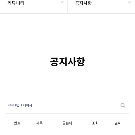
커뮤니티
공지사항
공지사항
Total 0건
1 페이지
번호
제목
글쓴이
조회
날짜