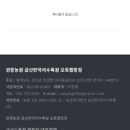
게시물이 없습니다.
관광농원 금산만악리수목원 오토캠핑장
주소 :
충청남도 금산군 진산면 초미동길138-10(진산면 만악리 248번지)
사업자번호 :
852-88-01863
대표자 :
이창래
TEL :
041-752-5525
E-mail :
camping1001@naver.com
계좌번호 :
농협 301-6600-1001-21 / 농업회사법인 금산만악리수목원
(주)
관광농원 금산만악리수목원 오토캠핑장
금산수목원 캠핑장 대표전화