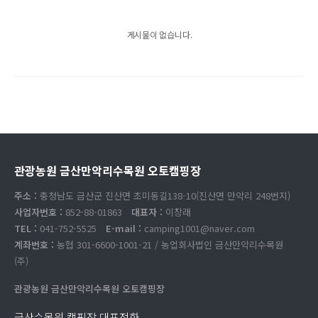
게시물이 없습니다.
관광농원 금산만악리수목원 오토캠핑장
주소 :
충청남도 금산군 진산면 초미동길138-10(진산면 만악리 248번지)
사업자번호 :
852-88-01863
대표자 :
이창래
TEL :
041-752-5525
E-mail :
camping1001@naver.com
계좌번호 :
농협 301-6600-1001-21 / 농업회사법인 금산만악리수목원
(주)
관광농원 금산만악리수목원 오토캠핑장
금산수목원 캠핑장 대표전화