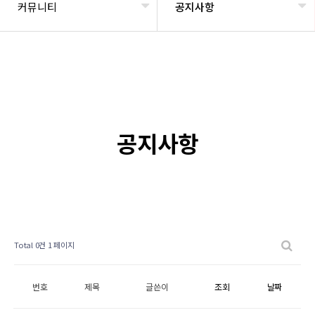
커뮤니티
공지사항
공지사항
Total 0건
1 페이지
번호
제목
글쓴이
조회
날짜