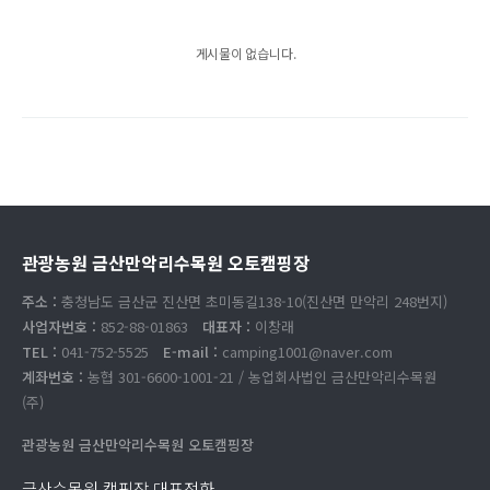
게시물이 없습니다.
관광농원 금산만악리수목원 오토캠핑장
주소 :
충청남도 금산군 진산면 초미동길138-10(진산면 만악리 248번지)
사업자번호 :
852-88-01863
대표자 :
이창래
TEL :
041-752-5525
E-mail :
camping1001@naver.com
계좌번호 :
농협 301-6600-1001-21 / 농업회사법인 금산만악리수목원
(주)
관광농원 금산만악리수목원 오토캠핑장
금산수목원 캠핑장 대표전화