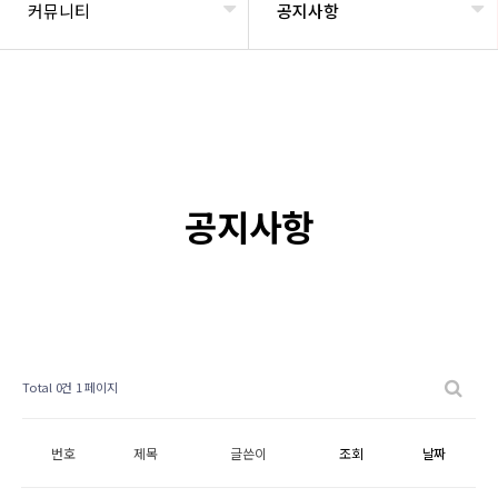
커뮤니티
공지사항
공지사항
Total 0건
1 페이지
번호
제목
글쓴이
조회
날짜