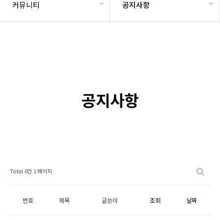
커뮤니티
공지사항
공지사항
Total 0건
1 페이지
번호
제목
글쓴이
조회
날짜