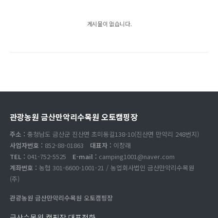
게시물이 없습니다.
관광농원 금산만악리수목원 오토캠핑장
주소 :
충청남도 금산군 진산면 초미동길138-10(진산면 만악리 248번지)
사업자번호 :
852-88-01863
대표자 :
이창래
TEL :
041-752-5525
E-mail :
camping1001@naver.com
계좌번호 :
농협 301-6600-1001-21 / 농업회사법인 금산만악리수목원
(주)
관광농원 금산만악리수목원 오토캠핑장
금산수목원 캠핑장 대표전화