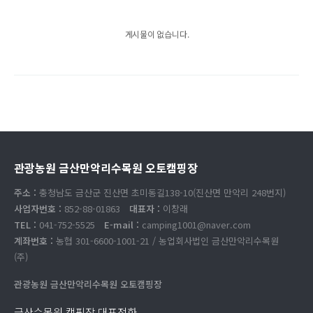
게시물이 없습니다.
관광농원 금산만악리수목원 오토캠핑장
주소 :
충청남도 금산군 진산면 초미동길138-10(진산면 만악리 248번지)
사업자번호 :
852-88-01863
대표자 :
이창래
TEL :
041-752-5525
E-mail :
camping1001@naver.com
계좌번호 :
농협 301-6600-1001-21 / 농업회사법인 금산만악리수목원
(주)
관광농원 금산만악리수목원 오토캠핑장
금산수목원 캠핑장 대표전화