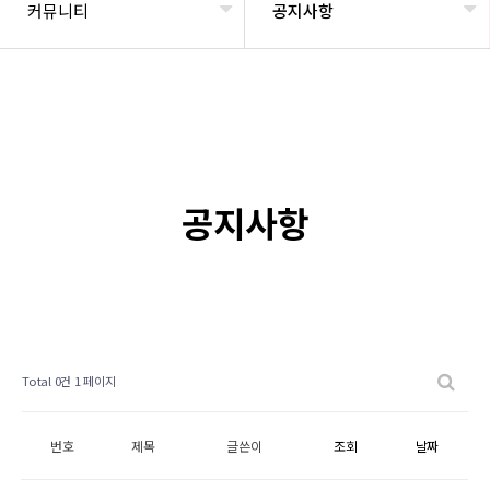
커뮤니티
공지사항
공지사항
Total 0건
1 페이지
번호
제목
글쓴이
조회
날짜