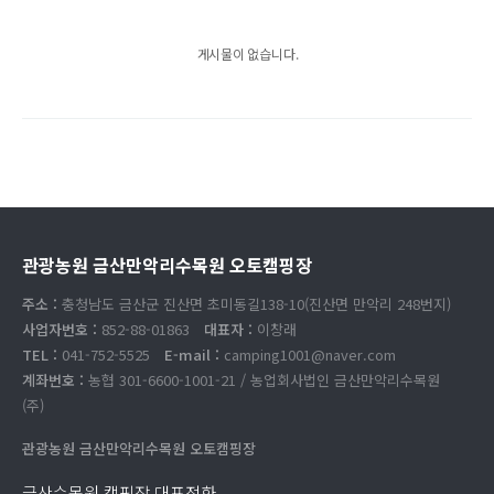
게시물이 없습니다.
관광농원 금산만악리수목원 오토캠핑장
주소 :
충청남도 금산군 진산면 초미동길138-10(진산면 만악리 248번지)
사업자번호 :
852-88-01863
대표자 :
이창래
TEL :
041-752-5525
E-mail :
camping1001@naver.com
계좌번호 :
농협 301-6600-1001-21 / 농업회사법인 금산만악리수목원
(주)
관광농원 금산만악리수목원 오토캠핑장
금산수목원 캠핑장 대표전화