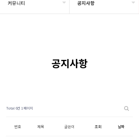
커뮤니티
공지사항
공지사항
Total 0건
1 페이지
번호
제목
글쓴이
조회
날짜