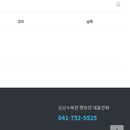
조회
날짜
금산수목원 캠핑장 대표전화
041-752-5525