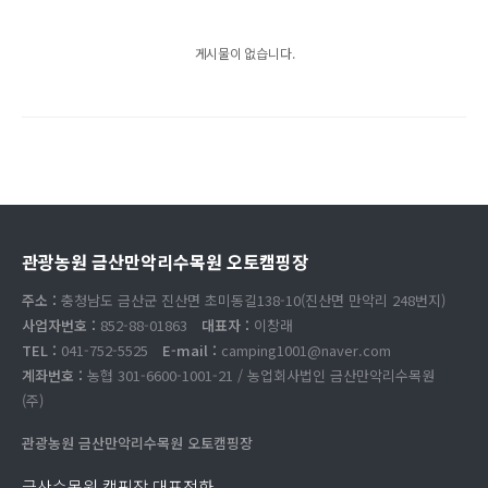
게시물이 없습니다.
관광농원 금산만악리수목원 오토캠핑장
주소 :
충청남도 금산군 진산면 초미동길138-10(진산면 만악리 248번지)
사업자번호 :
852-88-01863
대표자 :
이창래
TEL :
041-752-5525
E-mail :
camping1001@naver.com
계좌번호 :
농협 301-6600-1001-21 / 농업회사법인 금산만악리수목원
(주)
관광농원 금산만악리수목원 오토캠핑장
금산수목원 캠핑장 대표전화