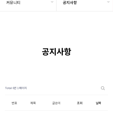
커뮤니티
공지사항
공지사항
Total 0건
1 페이지
번호
제목
글쓴이
조회
날짜