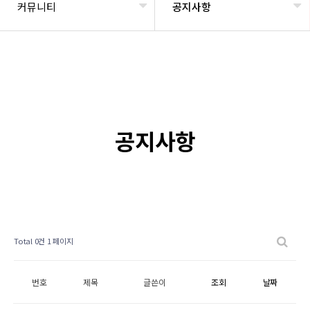
커뮤니티
공지사항
공지사항
Total 0건
1 페이지
번호
제목
글쓴이
조회
날짜