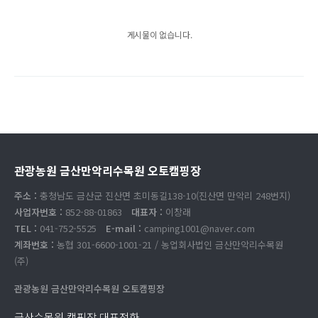
게시물이 없습니다.
관광농원 금산만악리수목원 오토캠핑장
주소 :
충청남도 금산군 진산면 초미동길138-10(진산면 만악리 248번지)
사업자번호 :
852-88-01863
대표자 :
이창래
TEL :
041-752-5525
E-mail :
camping1001@naver.com
계좌번호 :
농협 301-6600-1001-21 / 농업회사법인 금산만악리수목원
(주)
관광농원 금산만악리수목원 오토캠핑장
금산수목원 캠핑장 대표전화