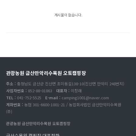
게시물이 없습니다.
관광농원 금산만악리수목원 오토캠핑장
주소 :
충청남도 금산군 진산면 초미동길138-10(진산면 만악리 248번지)
사업자번호 :
852-88-01863
대표자 :
이창래
TEL :
041-752-5525
E-mail :
camping1001@naver.com
계좌번호 :
농협 301-6600-1001-21 / 농업회사법인 금산만악리수목원
(주)
관광농원 금산만악리수목원 오토캠핑장
금산수목원 캠핑장 대표전화