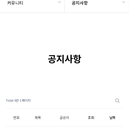
커뮤니티
공지사항
공지사항
Total 0건
1 페이지
번호
제목
글쓴이
조회
날짜