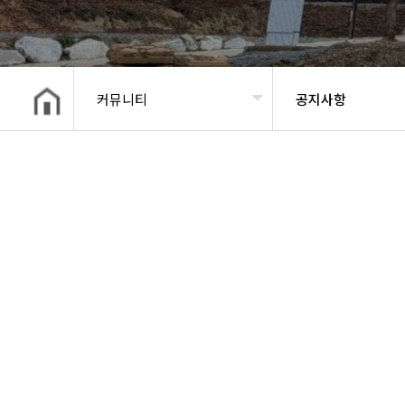
커뮤니티
공지사항