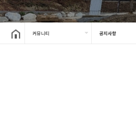
커뮤니티
공지사항