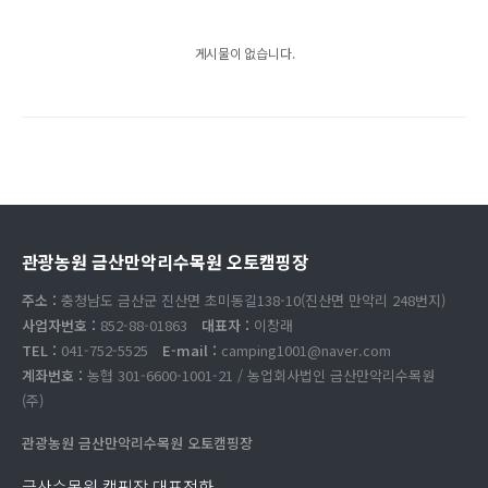
게시물이 없습니다.
관광농원 금산만악리수목원 오토캠핑장
주소 :
충청남도 금산군 진산면 초미동길138-10(진산면 만악리 248번지)
사업자번호 :
852-88-01863
대표자 :
이창래
TEL :
041-752-5525
E-mail :
camping1001@naver.com
계좌번호 :
농협 301-6600-1001-21 / 농업회사법인 금산만악리수목원
(주)
관광농원 금산만악리수목원 오토캠핑장
금산수목원 캠핑장 대표전화