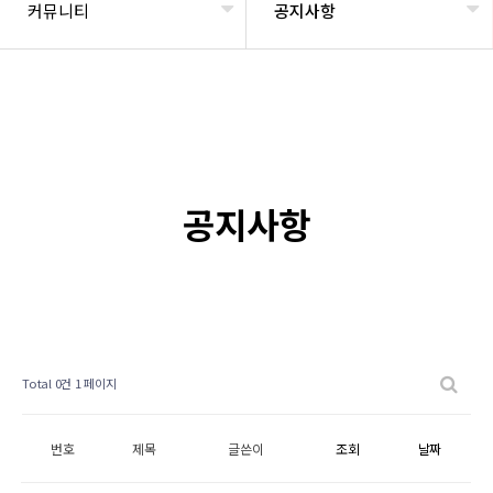
커뮤니티
공지사항
공지사항
Total 0건
1 페이지
번호
제목
글쓴이
조회
날짜