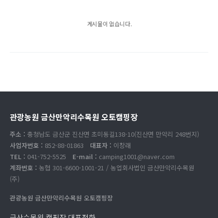
게시물이 없습니다.
관광농원 금산만악리수목원 오토캠핑장
주소 :
충청남도 금산군 진산면 초미동길138-10(진산면 만악리 248번지)
사업자번호 :
852-88-01863
대표자 :
이창래
TEL :
041-752-5525
E-mail :
camping1001@naver.com
계좌번호 :
농협 301-6600-1001-21 / 농업회사법인 금산만악리수목원
(주)
관광농원 금산만악리수목원 오토캠핑장
금산수목원 캠핑장 대표전화