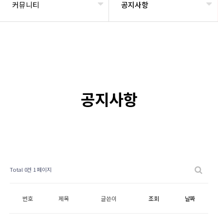
커뮤니티
공지사항
공지사항
Total 0건
1 페이지
번호
제목
글쓴이
조회
날짜