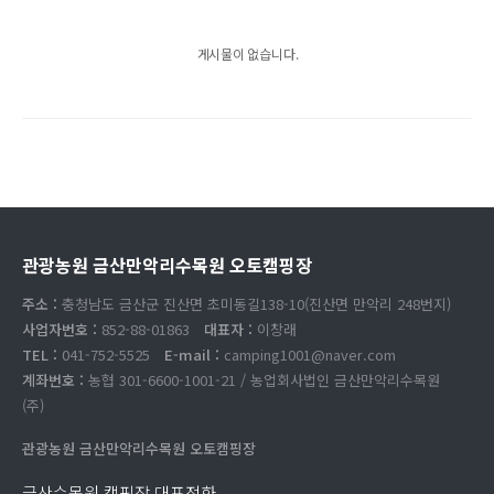
게시물이 없습니다.
관광농원 금산만악리수목원 오토캠핑장
주소 :
충청남도 금산군 진산면 초미동길138-10(진산면 만악리 248번지)
사업자번호 :
852-88-01863
대표자 :
이창래
TEL :
041-752-5525
E-mail :
camping1001@naver.com
계좌번호 :
농협 301-6600-1001-21 / 농업회사법인 금산만악리수목원
(주)
관광농원 금산만악리수목원 오토캠핑장
금산수목원 캠핑장 대표전화