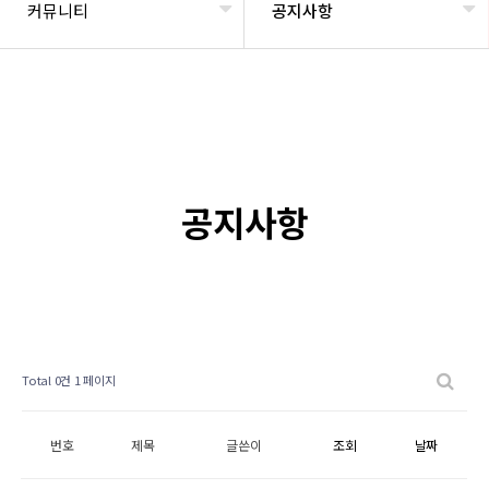
커뮤니티
공지사항
공지사항
Total 0건
1 페이지
번호
제목
글쓴이
조회
날짜