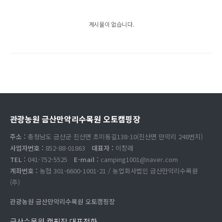
게시물이 없습니다.
관광농원 금산만악리수목원 오토캠핑장
주소 :
충청남도 금산군 진산면 초미동길138-10(진산면 만악리 248번지)
사업자번호 :
852-88-01863
대표자 :
이창래
TEL :
041-752-5525
E-mail :
camping1001@naver.com
계좌번호 :
농협 301-6600-1001-21 / 농업회사법인 금산만악리수목원
(주)
관광농원 금산만악리수목원 오토캠핑장
금산수목원 캠핑장 대표전화