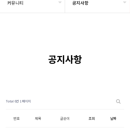
커뮤니티
공지사항
공지사항
Total 0건
1 페이지
번호
제목
글쓴이
조회
날짜