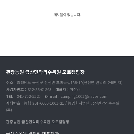
게시물이 없습니다.
관광농원 금산만악리수목원 오토캠핑장
주소 :
충청남도 금산군 진산면 초미동길138-10(진산면 만악리 248번지)
사업자번호 :
852-88-01863
대표자 :
이창래
TEL :
041-752-5525
E-mail :
camping1001@naver.com
계좌번호 :
농협 301-6600-1001-21 / 농업회사법인 금산만악리수목원
(주)
관광농원 금산만악리수목원 오토캠핑장
금산수목원 캠핑장 대표전화