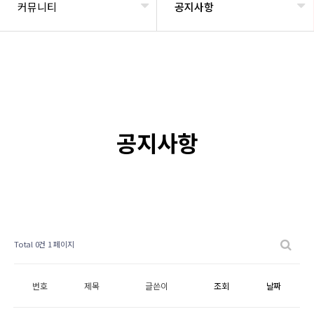
커뮤니티
공지사항
공지사항
Total 0건
1 페이지
번호
제목
글쓴이
조회
날짜