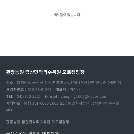
게시물이 없습니다.
관광농원 금산만악리수목원 오토캠핑장
주소 :
충청남도 금산군 진산면 초미동길138-10(진산면 만악리 248번지)
사업자번호 :
852-88-01863
대표자 :
이창래
TEL :
041-752-5525
E-mail :
camping1001@naver.com
계좌번호 :
농협 301-6600-1001-21 / 농업회사법인 금산만악리수목원
(주)
관광농원 금산만악리수목원 오토캠핑장
금산수목원 캠핑장 대표전화