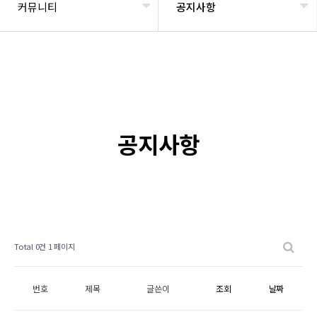
커뮤니티
공지사항
공지사항
Total 0건
1 페이지
번호
제목
글쓴이
조회
날짜