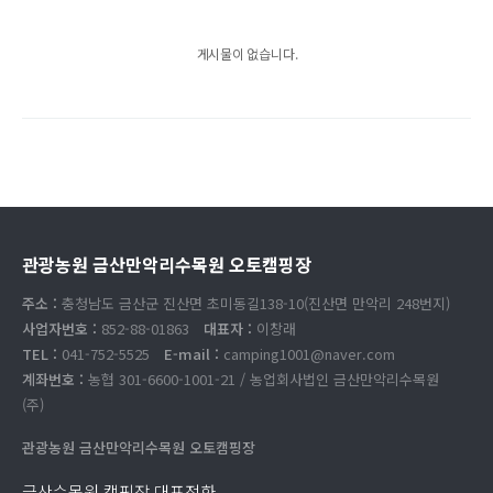
게시물이 없습니다.
관광농원 금산만악리수목원 오토캠핑장
주소 :
충청남도 금산군 진산면 초미동길138-10(진산면 만악리 248번지)
사업자번호 :
852-88-01863
대표자 :
이창래
TEL :
041-752-5525
E-mail :
camping1001@naver.com
계좌번호 :
농협 301-6600-1001-21 / 농업회사법인 금산만악리수목원
(주)
관광농원 금산만악리수목원 오토캠핑장
금산수목원 캠핑장 대표전화