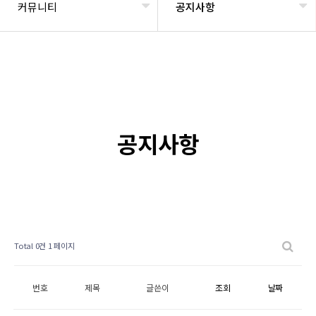
커뮤니티
공지사항
공지사항
Total 0건
1 페이지
번호
제목
글쓴이
조회
날짜