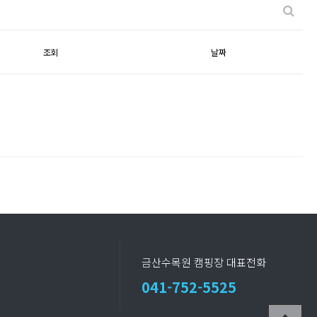
조회
날짜
금산수목원 캠핑장 대표전화
041-752-5525