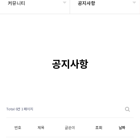
커뮤니티
공지사항
공지사항
Total 0건
1 페이지
번호
제목
글쓴이
조회
날짜