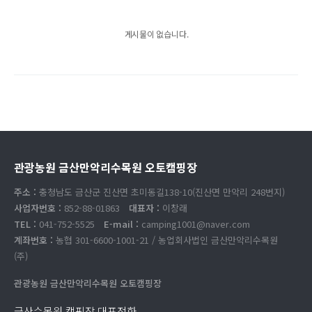
게시물이 없습니다.
관광농원 금산만악리수목원 오토캠핑장
주소 :
충청남도 금산군 진산면 초미동길138-10(진산면 만악리 248번지)
사업자번호 :
852-88-01863
대표자 :
이창래
TEL :
041-752-5525
E-mail :
camping1001@naver.com
계좌번호 :
농협 301-6600-1001-21 / 농업회사법인 금산만악리수목원
(주)
관광농원 금산만악리수목원 오토캠핑장
금산수목원 캠핑장 대표전화