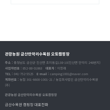
관광농원 금산만악리수목원 오토캠핑장
주소 :
충청남도 금산군 진산면 초미동길138-10(진산면 만악리 248번지)
사업자번호 :
852-88-01863
대표자 :
이창래
TEL :
041-752-5525
E-mail :
camping1001@naver.com
계좌번호 :
농협 301-6600-1001-21 / 농업회사법인 금산만악리수목원
(주)
관광농원 금산만악리수목원 오토캠핑장
금산수목원 캠핑장 대표전화