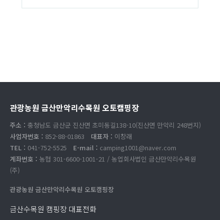
관광농원 금산만악리수목원 오토캠핑장
주소 :
충청남도 금산군 진산면 초미동길138-10(진산면 만악리 248번지)
사업자번호 :
852-88-01863
대표자 :
이창래
TEL :
041-752-5525
E-mail :
camping1001@naver.com
계좌번호 :
농협 301-6600-1001-21 / 농업회사법인 금산만악리수목원
(주)
관광농원 금산만악리수목원 오토캠핑장
금산수목원 캠핑장 대표전화