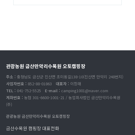
관광농원 금산만악리수목원 오토캠핑장
주소 :
충청남도 금산군 진산면 초미동길138-10(진산면 만악리 248번지)
사업자번호 :
852-88-01863
대표자 :
이창래
TEL :
041-752-5525
E-mail :
camping1001@naver.com
계좌번호 :
농협 301-6600-1001-21 / 농업회사법인 금산만악리수목원
(주)
관광농원 금산만악리수목원 오토캠핑장
금산수목원 캠핑장 대표전화