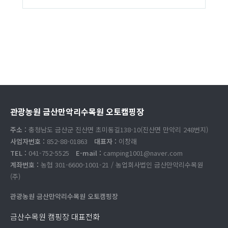
관광농원 금산만악리수목원 오토캠핑장
주소 :
충청남도 금산군 진산면 초미동길138-10(진산면 만악리 248번지)
사업자번호 :
852-88-01863
대표자 :
이창래
TEL :
041-752-5525
E-mail :
camping1001@naver.com
계좌번호 :
농협 301-6600-1001-21 / 농업회사법인 금산만악리수목원
(주)
관광농원 금산만악리수목원 오토캠핑장
금산수목원 캠핑장 대표전화