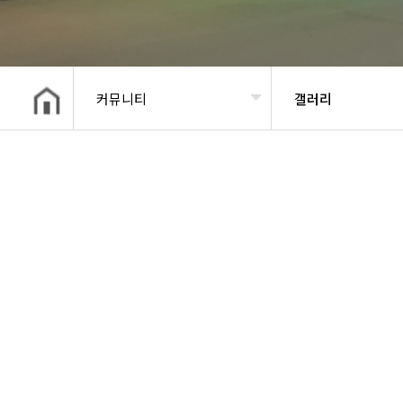
커뮤니티
갤러리