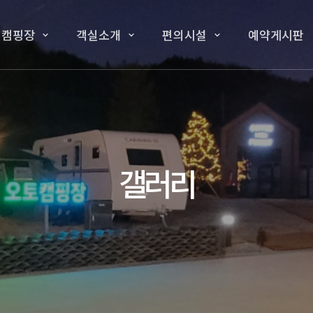
 캠핑장
객실소개
편의시설
예약게시판
갤러리