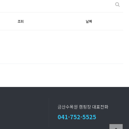
조회
날짜
금산수목원 캠핑장 대표전화
041-752-5525