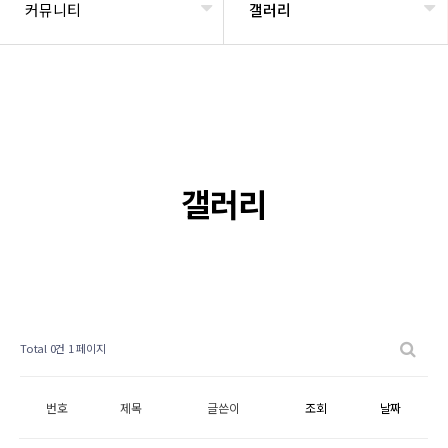
커뮤니티
갤러리
갤러리
Total 0건
1 페이지
번호
제목
글쓴이
조회
날짜