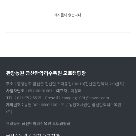
게시물이 없습니다.
관광농원 금산만악리수목원 오토캠핑장
주소 :
충청남도 금산군 진산면 초미동길138-10(진산면 만악리 248번지)
사업자번호 :
852-88-01863
대표자 :
이창래
TEL :
041-752-5525
E-mail :
camping1001@naver.com
계좌번호 :
농협 301-6600-1001-21 / 농업회사법인 금산만악리수목원
(주)
관광농원 금산만악리수목원 오토캠핑장
금산수목원 캠핑장 대표전화