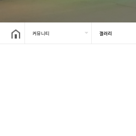
커뮤니티
갤러리