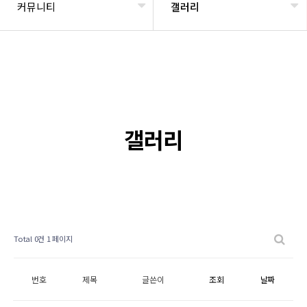
커뮤니티
갤러리
갤러리
Total 0건
1 페이지
번호
제목
글쓴이
조회
날짜