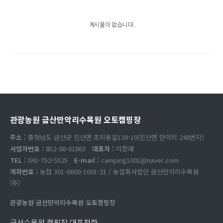
게시물이 없습니다.
관광농원 금산만악리수목원 오토캠핑장
주소 :
충청남도 금산군 진산면 초미동길138-10(진산면 만악리 248번지)
사업자번호 :
852-88-01863
대표자 :
이창래
TEL :
041-752-5525
E-mail :
camping1001@naver.com
계좌번호 :
농협 301-6600-1001-21 / 농업회사법인 금산만악리수목원
(주)
관광농원 금산만악리수목원 오토캠핑장
금산수목원 캠핑장 대표전화