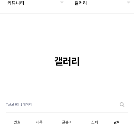
커뮤니티
갤러리
갤러리
Total 0건
1 페이지
번호
제목
글쓴이
조회
날짜