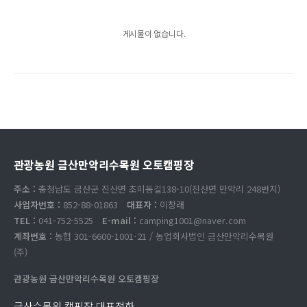
게시물이 없습니다.
관광농원 금산만악리수목원 오토캠핑장
주소 :
충청남도 금산군 진산면 초미동길138-10(진산면 만악리 248번지)
사업자번호 :
852-88-01863
대표자 :
이창래
TEL :
041-752-5525
E-mail :
camping1001@naver.com
계좌번호 :
농협 301-6600-1001-21 / 농업회사법인 금산만악리수목원
(주)
관광농원 금산만악리수목원 오토캠핑장
금산수목원 캠핑장 대표전화