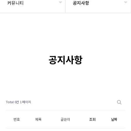
커뮤니티
공지사항
공지사항
Total 0건
1 페이지
번호
제목
글쓴이
조회
날짜