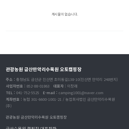
게시물이 없습니다.
관광농원 금산만악리수목원 오토캠핑장
주소 :
충청남도 금산군 진산면 초미동길138-10(진산면 만악리 248번지)
사업자번호 :
852-88-01863
대표자 :
이창래
TEL :
041-752-5525
E-mail :
camping1001@naver.com
계좌번호 :
농협 301-6600-1001-21 / 농업회사법인 금산만악리수목원
(주)
관광농원 금산만악리수목원 오토캠핑장
금산수목원 캠핑장 대표전화