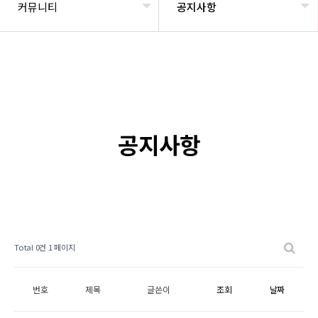
커뮤니티
공지사항
공지사항
Total 0건
1 페이지
번호
제목
글쓴이
조회
날짜