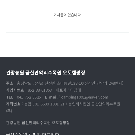
게시물이 없습니다.
관광농원 금산만악리수목원 오토캠핑장
주소 :
충청남도 금산군 진산면 초미동길138-10(진산면 만악리 248번지)
사업자번호 :
852-88-01863
대표자 :
이창래
TEL :
041-752-5525
E-mail :
camping1001@naver.com
계좌번호 :
농협 301-6600-1001-21 / 농업회사법인 금산만악리수목원
(주)
관광농원 금산만악리수목원 오토캠핑장
금산수목원 캠핑장 대표전화