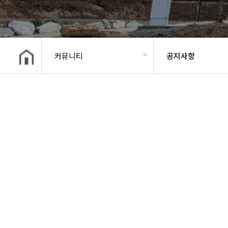
커뮤니티
공지사항