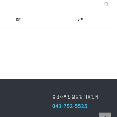
조회
날짜
금산수목원 캠핑장 대표전화
041-752-5525