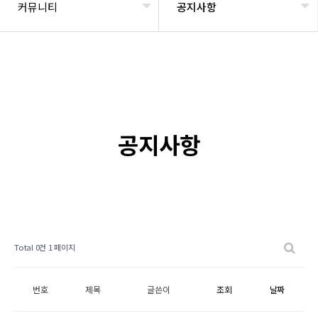
커뮤니티
공지사항
공지사항
Total 0건
1 페이지
번호
제목
글쓴이
조회
날짜