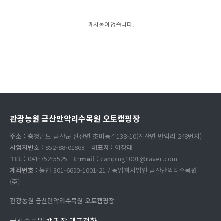
게시물이 없습니다.
관광농원 금산만악리수목원 오토캠핑장
주소 :
충청남도 금산군 진산면 초미동길138-10(진산면 만악리 248번지)
사업자번호 :
852-88-01863
대표자 :
이창래
TEL :
041-752-5525
E-mail :
camping1001@naver.com
계좌번호 :
농협 301-6600-1001-21 / 농업회사법인 금산만악리수목원
(주)
관광농원 금산만악리수목원 오토캠핑장
금산수목원 캠핑장 대표전화