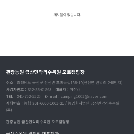
게시물이 없습니다.
관광농원 금산만악리수목원 오토캠핑장
주소 :
충청남도 금산군 진산면 초미동길138-10(진산면 만악리 248번지)
사업자번호 :
852-88-01863
대표자 :
이창래
TEL :
041-752-5525
E-mail :
camping1001@naver.com
계좌번호 :
농협 301-6600-1001-21 / 농업회사법인 금산만악리수목원
(주)
관광농원 금산만악리수목원 오토캠핑장
금산수목원 캠핑장 대표전화