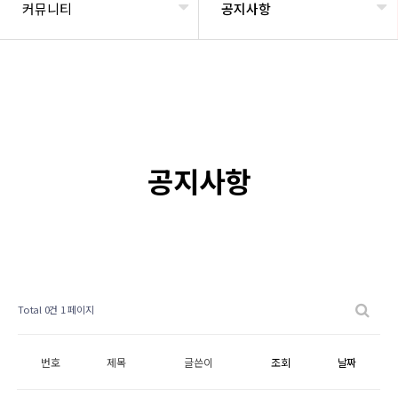
커뮤니티
공지사항
공지사항
Total 0건
1 페이지
번호
제목
글쓴이
조회
날짜