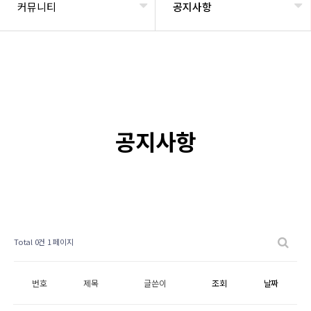
커뮤니티
공지사항
공지사항
Total 0건
1 페이지
번호
제목
글쓴이
조회
날짜