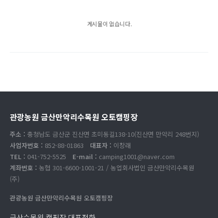
게시물이 없습니다.
관광농원 금산만악리수목원 오토캠핑장
주소 :
충청남도 금산군 진산면 초미동길138-10(진산면 만악리 248번지)
사업자번호 :
852-88-01863
대표자 :
이창래
TEL :
041-752-5525
E-mail :
camping1001@naver.com
계좌번호 :
농협 301-6600-1001-21 / 농업회사법인 금산만악리수목원
(주)
관광농원 금산만악리수목원 오토캠핑장
금산수목원 캠핑장 대표전화