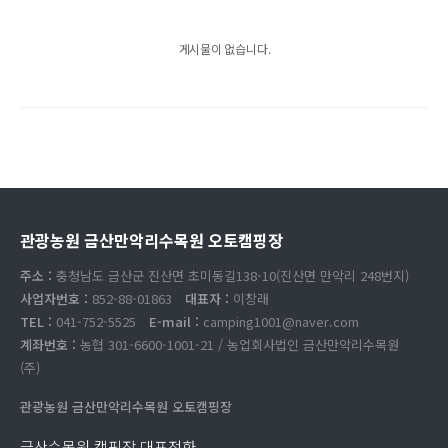
게시물이 없습니다.
관광농원 금산만악리수목원 오토캠핑장
주소 :
충청남도 금산군 진산면 초미동길138-10(진산면 만악리 248번지)
사업자번호 :
852-88-01863
대표자 :
이창래
TEL :
041-752-5525
E-mail :
camping1001@naver.com
계좌번호 :
농협 301-6600-1001-21 / 농업회사법인 금산만악리수목원
(주)
관광농원 금산만악리수목원 오토캠핑장
금산수목원 캠핑장 대표전화