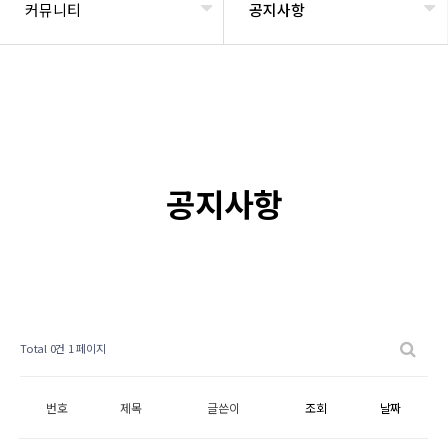
커뮤니티
공지사항
공지사항
Total 0건
1 페이지
번호
제목
글쓴이
조회
날짜